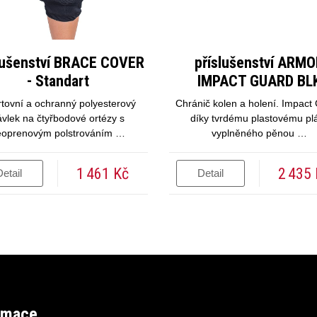
lušenství BRACE COVER
příslušenství ARM
- Standart
IMPACT GUARD BL
tovní a ochranný polyesterový
Chránič kolen a holení. Impact
ávlek na čtyřbodové ortézy s
díky tvrdému plastovému plá
eoprenovým polstrováním …
vyplněného pěnou …
1 461 Kč
2 435
etail
Detail
rmace