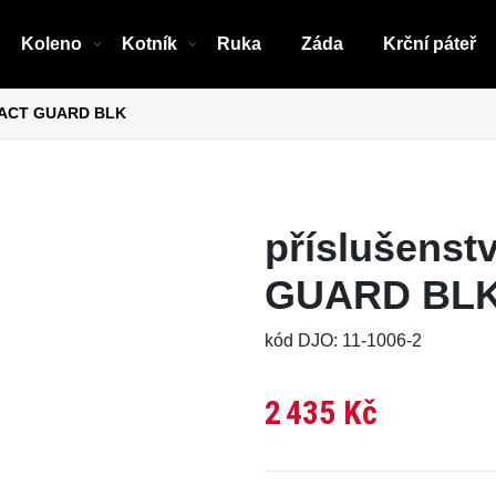
Koleno
Kotník
Ruka
Záda
Krční páteř
MPACT GUARD BLK
příslušens
GUARD BL
kód DJO: 11-1006-2
2 435 Kč