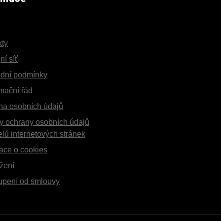
kty
ní síť
dní podmínky
mační řád
na osobních údajů
y ochrany osobních údajů
elů internetových stránek
ace o cookies
žení
upení od smlouvy