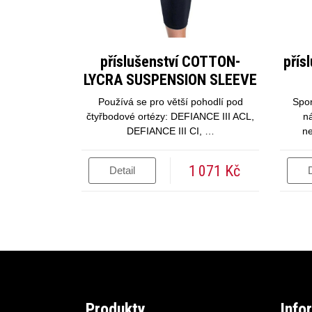
příslušenství COTTON-
přís
LYCRA SUSPENSION SLEEVE
Používá se pro větší pohodlí pod
Spor
čtyřbodové ortézy: DEFIANCE III ACL,
n
DEFIANCE III CI, …
n
1 071 Kč
Detail
D
Produkty
Info