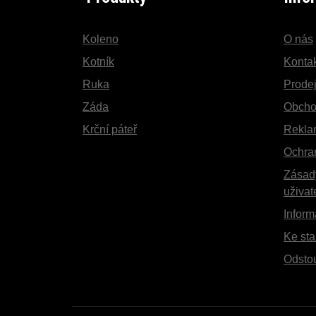
Koleno
O nás
Kotník
Konta
Ruka
Prodej
Záda
Obcho
Krční páteř
Rekla
Ochra
Zásad
uživat
Inform
Ke sta
Odsto