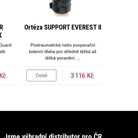
OR
Ortéza SUPPORT EVEREST II
K
 Guard
Postraumatická nebo pooperační
šti
kolenní dlaha pro středně těžká až
těžká poranění …
 Kč
3 116 Kč
Detail
Jsme výhradní distributor pro ČR