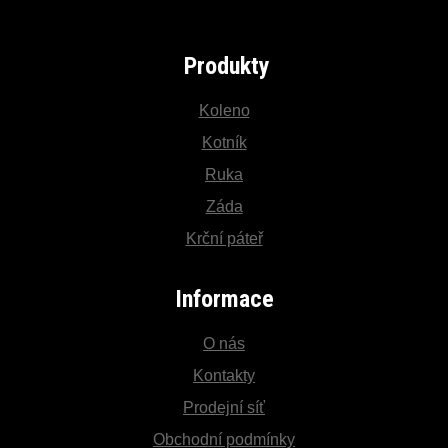
Produkty
Koleno
Kotník
Ruka
Záda
Krční páteř
Informace
O nás
Kontakty
Prodejní síť
Obchodní podmínky