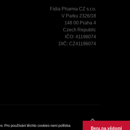
Fidia Pharma CZ s.r.o.
V Parku 2326/18
148 00 Praha 4
Czech Republic
IČO: 41196074
DIČ: CZ41196074
s. Pro používání těchto cookies není potřeba
Beru na vědomí