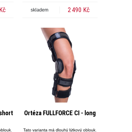
 Kč
2 490 Kč
skladem
short
Ortéza FULLFORCE CI - long
oblouk.
Tato varianta má dlouhý lýtkový oblouk.