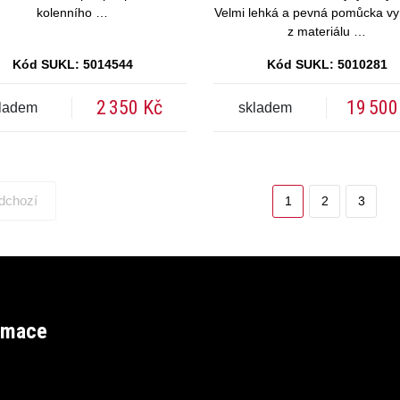
kolenního …
Velmi lehká a pevná pomůcka v
z materiálu …
Kód SUKL: 5014544
Kód SUKL: 5010281
2 350 Kč
19 500
ladem
skladem
dchozí
1
2
3
rmace