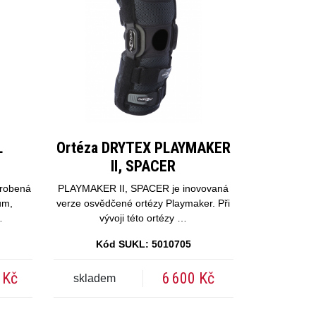
L
Ortéza DRYTEX PLAYMAKER
II, SPACER
yrobená
PLAYMAKER II, SPACER je inovovaná
um,
verze osvědčené ortézy Playmaker. Při
…
vývoji této ortézy …
Kód SUKL: 5010705
 Kč
6 600 Kč
skladem