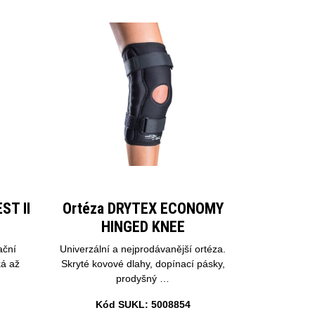
ST II
Ortéza DRYTEX ECONOMY
HINGED KNEE
ační
Univerzální a nejprodávanější ortéza.
ká až
Skryté kovové dlahy, dopínací pásky,
prodyšný …
Kód SUKL: 5008854