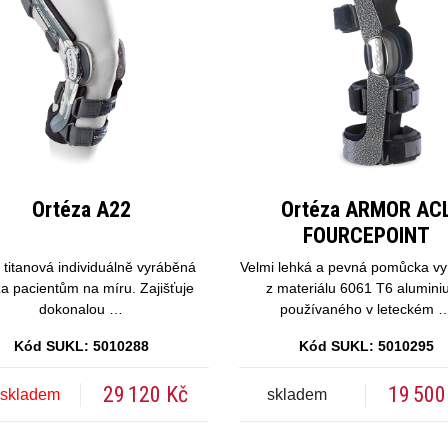
Ortéza A22
Ortéza ARMOR AC
FOURCEPOINT
 titanová individuálně vyráběná
Velmi lehká a pevná pomůcka v
za pacientům na míru. Zajišťuje
z materiálu 6061 T6 alumini
dokonalou …
používaného v leteckém 
Kód SUKL: 5010288
Kód SUKL: 5010295
29 120 Kč
19 500
 skladem
skladem