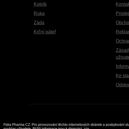
Kotník
Konta
Ruka
Prodej
Záda
Obcho
Krční páteř
Rekla
Ochra
Zásad
uživat
Inform
Ke sta
Odsto
Fidia Pharma CZ: Pro provozování těchto internetových stránek a poskytování s
souhlas uživatele. Bližší informace jsou k dispozici
zde.