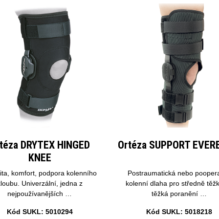
téza DRYTEX HINGED
Ortéza SUPPORT EVERE
KNEE
lita, komfort, podpora kolenního
Postraumatická nebo pooper
kloubu. Univerzální, jedna z
kolenní dlaha pro středně těž
nejpoužívanějších …
těžká poranění …
Kód SUKL: 5010294
Kód SUKL: 5018218