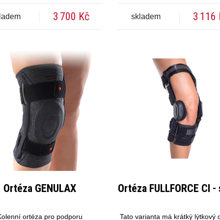
3 700 Kč
3 116
ladem
skladem
Ortéza GENULAX
Ortéza FULLFORCE CI - 
Kolenní ortéza pro podporu
Tato varianta má krátký lýtkový 