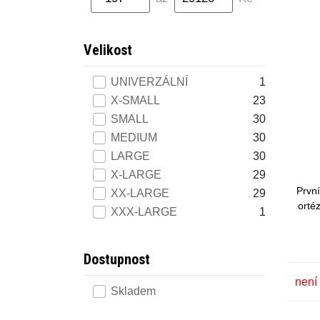
Velikost
UNIVERZÁLNÍ
1
X-SMALL
23
SMALL
30
MEDIUM
30
LARGE
30
X-LARGE
29
První
XX-LARGE
29
orté
XXX-LARGE
1
Dostupnost
není
Skladem