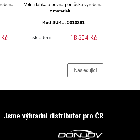
yrobená
Velmi lehká a pevná pomůcka vyrobená
z materiálu …
Kód SUKL: 5010281
 Kč
18 504 Kč
skladem
Následující
Jsme výhradní distributor pro ČR