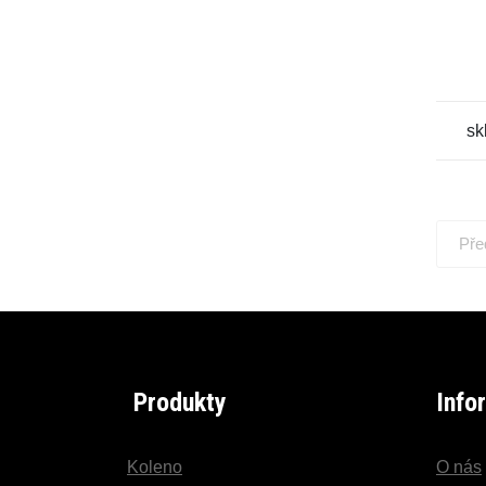
sk
Pře
Produkty
Info
Koleno
O nás