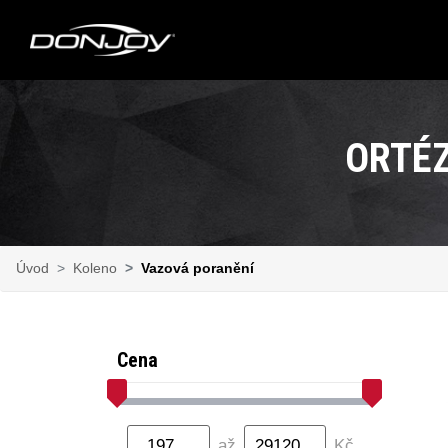
ORTÉZ
Úvod
Koleno
Vazová poranění
Cena
až
Kč