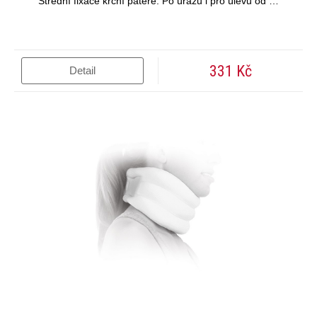
Střední fixace krční páteře. Po úrazu i pro úlevu od …
331 Kč
Detail