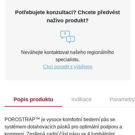
Potřebujete konzultaci? Chcete předvést
naživo produkt?
Neváhejte kontaktovat našeho regionálního
specialistu.
Chci poradit s výběrem
Popis produktu
Indikace
Parametry
POROSTRAP™ je vysoce komfortní bederní pás se
systémem dotahovacích pásků pro optimální podporu a
kompresi. Zesílená zadní část pásu se 4 lumbálními