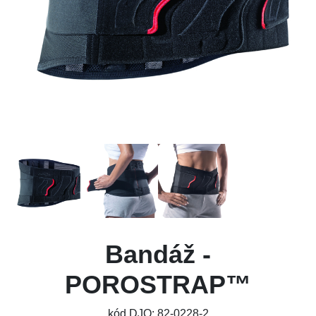
Bandáž -
POROSTRAP™
kód DJO: 82-0228-2