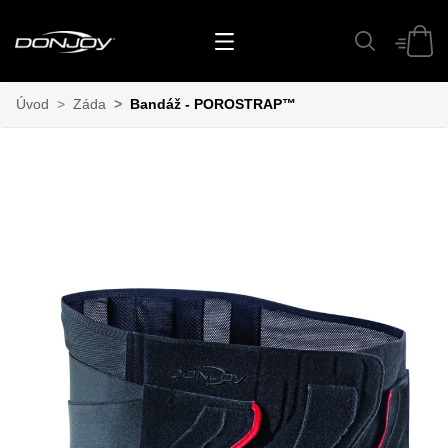
Úvod
Záda
Bandáž - POROSTRAP™