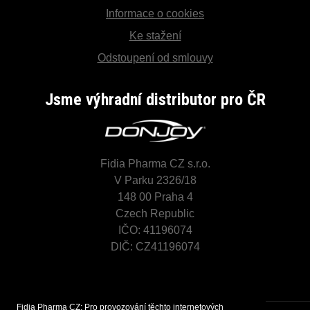
Informace o cookies
Ke stažení
Odstoupení od smlouvy
Jsme výhradní distributor pro ČR
Fidia Pharma CZ s.r.o.
V Parku 2326/18
148 00 Praha 4
Czech Republic
IČO: 41196074
DIČ: CZ41196074
Fidia Pharma CZ: Pro provozování těchto internetových